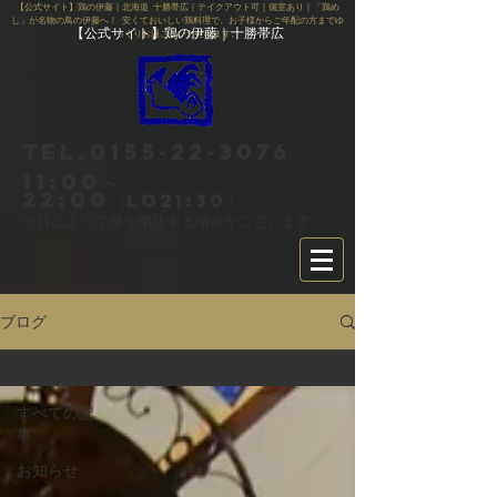
【公式サイト】鶏の伊藤｜北海道 十勝帯広｜テイクアウト可｜個室あり｜「鶏め
し」が名物の鳥の伊藤へ！ 安くておいしい鶏料理で、お子様からご年配の方までゆ
【公式サイト】鶏の伊藤｜十勝帯広
っくりお過ごしいただけます。
Tel.0155-22-3076
11:00～
22:00
（LO21:30）
※日によって早く閉店する場合がございます
ブログ
お知らせ
すべての記
事
お知らせ