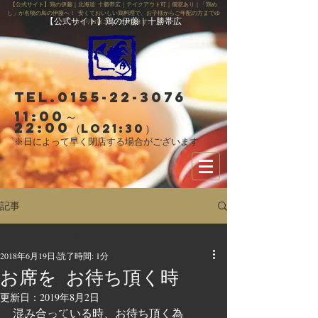
【公式サイト】鶏の伊藤｜北海道 十勝帯広｜テイクアウト可｜個室あり｜「鶏め
し」が名物の鳥の伊藤へ！ 安くておいしい鶏料理で、お子様からご年配の方までゆ
【公式サイト】鶏の伊藤｜十勝帯広
っくりお過ごしいただけます。
Tel.0155-22-3076
11:00～
22:00
（LO21:30）
※日によって早く閉店する場合がございます
記事
すべての記事
2018年6月19日
読了時間: 1分
すべての記事
お席を お待ち頂く時
お知らせ
更新日：
2019年8月2日
混み合っている時、お待ち頂く為
スタッフ募集