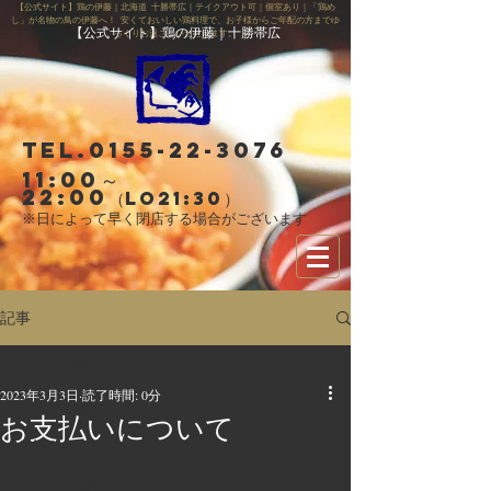
【公式サイト】鶏の伊藤｜北海道 十勝帯広｜テイクアウト可｜個室あり｜「鶏め
し」が名物の鳥の伊藤へ！ 安くておいしい鶏料理で、お子様からご年配の方までゆ
【公式サイト】鶏の伊藤｜十勝帯広
っくりお過ごしいただけます。
Tel.0155-22-3076
11:00～
22:00
（LO21:30）
※日によって早く閉店する場合がございます
記事
すべての記事
2023年3月3日
読了時間: 0分
すべての記事
お支払いについて
お知らせ
スタッフ募集