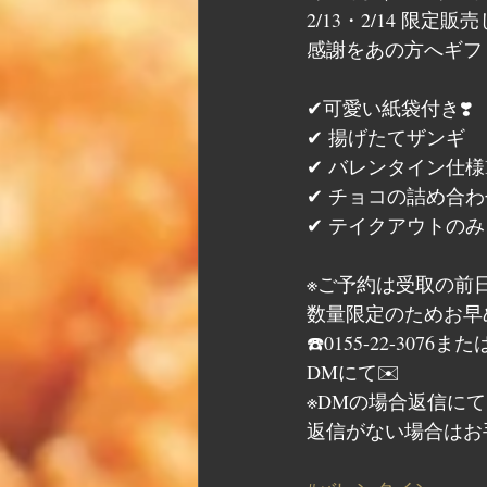
2/13・2/14 限定販
感謝をあの方へギフト
✔可愛い紙袋付き❣️
✔ 揚げたてザンギ
✔ バレンタイン仕様
✔ チョコの詰め合
✔ テイクアウトのみ
※ご予約は受取の前日
数量限定のためお早め
☎️0155-22-3076また
DMにて✉️
※DMの場合返信に
返信がない場合はお