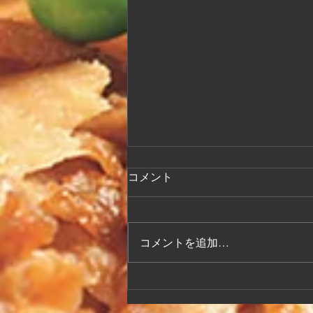
改装工事中のFAX注文につ
コメント
いて
2026.6.22〜2026.8中旬まで 厨房の
改装工事を行なっております。
コメントを追加…
つきましては、FAXでのご注文の
受注が確認できづらくなっており
ます。 ご注文はに関しましては
お電話にてお願い致します。