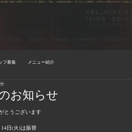
】鶏の伊藤｜北海道 十勝帯広｜テイクアウト可｜個室あり｜「鶏めし」が名物の鳥の伊藤へ！ 安くておいしい鶏料理で、お子様からご年配の方までゆっくりお過ごし
Tel.0155-2
11:00～22:0
※日によって早く閉店する
ELCOME
FOOD
DRINK
SWEETS
GALLERY
ッフ募集
メニュー紹介
1分
のお知らせ
がとうございます
 14日(火)は振替