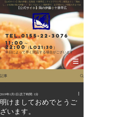
【公式サイト】鶏の伊藤｜北海道 十勝帯広｜テイクアウト可｜個室あり｜「鶏め
し」が名物の鳥の伊藤へ！ 安くておいしい鶏料理で、お子様からご年配の方までゆ
【公式サイト】鶏の伊藤｜十勝帯広
っくりお過ごしいただけます。
Tel.0155-22-3076
11:00～
22:00
（LO21:30）
※日によって早く閉店する場合がございます
記事
すべての記事
2019年1月1日
読了時間: 1分
すべての記事
明けましておめでとうご
お知らせ
ざいます。
スタッフ募集