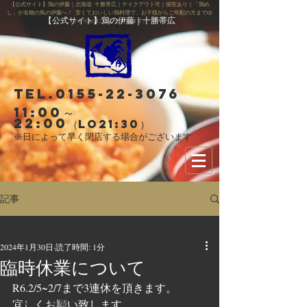
【公式サイト】鶏の伊藤｜北海道 十勝帯広｜テイクアウト可｜個室あり｜「鶏め
し」が名物の鳥の伊藤へ！ 安くておいしい鶏料理で、お子様からご年配の方までゆ
【公式サイト】鶏の伊藤｜十勝帯広
っくりお過ごしいただけます。
Tel.0155-22-3076
11:00～
22:00
（LO21:30）
※日によって早く閉店する場合がございます
記事
すべての記事
2024年1月30日
読了時間: 1分
すべての記事
臨時休業について
お知らせ
R6.2/5~2/7まで3連休を頂きます。
スタッフ募集
宜しくお願い致します。