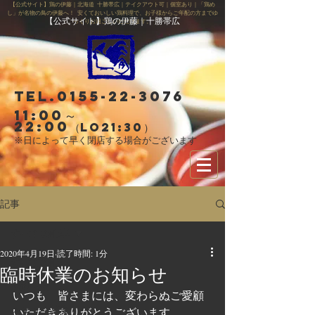
【公式サイト】鶏の伊藤｜北海道 十勝帯広｜テイクアウト可｜個室あり｜「鶏め
し」が名物の鳥の伊藤へ！ 安くておいしい鶏料理で、お子様からご年配の方までゆ
【公式サイト】鶏の伊藤｜十勝帯広
っくりお過ごしいただけます。
Tel.0155-22-3076
11:00～
22:00
（LO21:30）
※日によって早く閉店する場合がございます
記事
すべての記事
2020年4月19日
読了時間: 1分
すべての記事
臨時休業のお知らせ
お知らせ
いつも　皆さまには、変わらぬご愛顧
スタッフ募集
いただきありがとうございます。