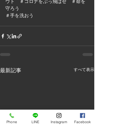
ウト　＃コロナをぶっ飛ばせ　＃命を
守ろう
＃手を洗おう　
最新記事
すべて表示
Phone
LINE
Instagram
Facebook