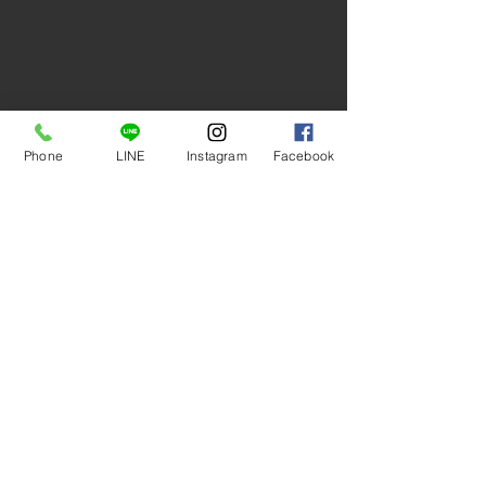
Phone
LINE
Instagram
Facebook
コメント
7/12〜通常営
コメントを追加…
改装中は画像の3社では
デリバリー可能です！
© 2017 TORI NO ITO