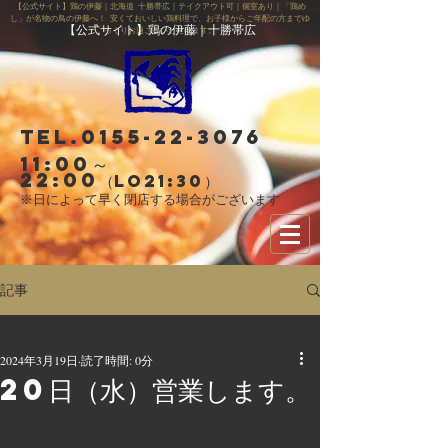
【公式サイト】鶏の伊藤｜北海道 十勝帯広｜テイクアウト可｜個室あり｜「鶏め
し」が名物の鳥の伊藤へ！ 安くておいしい鶏料理で、お子様からご年配の方までゆ
【公式サイト】鶏の伊藤｜十勝帯広
っくりお過ごしいただけます。
Tel.0155-22-3076
11:00～
22:00
（LO21:30）
※日によって早く閉店する場合がございます
記事
すべての記事
2024年3月19日
読了時間: 0分
すべての記事
20日（水）営業します。
お知らせ
スタッフ募集