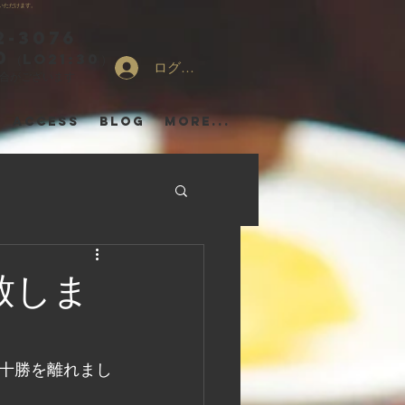
いただけます。
2-3076
0
（LO21:30）
ログイン
場合がございます
ACCESS
Blog
More...
致しま
十勝を離れまし