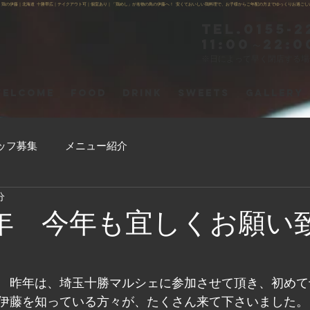
】鶏の伊藤｜北海道 十勝帯広｜テイクアウト可｜個室あり｜「鶏めし」が名物の鳥の伊藤へ！ 安くておいしい鶏料理で、お子様からご年配の方までゆっくりお過ごし
Tel.0155-2
11:00～22:0
※日によって早く閉店する
ELCOME
FOOD
DRINK
SWEETS
GALLERY
ッフ募集
メニュー紹介
分
年 今年も宜しくお願い
　昨年は、埼玉十勝マルシェに参加させて頂き、初めて
伊藤を知っている方々が、たくさん来て下さいました。