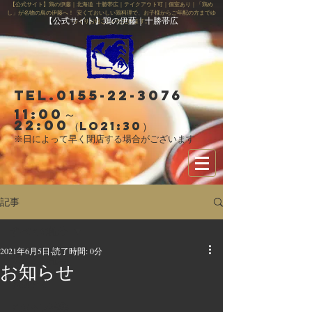
【公式サイト】鶏の伊藤｜北海道 十勝帯広｜テイクアウト可｜個室あり｜「鶏め
し」が名物の鳥の伊藤へ！ 安くておいしい鶏料理で、お子様からご年配の方までゆ
【公式サイト】鶏の伊藤｜十勝帯広
っくりお過ごしいただけます。
Tel.0155-22-3076
11:00～
22:00
（LO21:30）
※日によって早く閉店する場合がございます
記事
すべての記事
2021年6月5日
読了時間: 0分
すべての記事
お知らせ
お知らせ
スタッフ募集