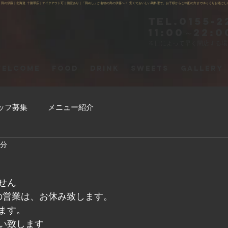
】鶏の伊藤｜北海道 十勝帯広｜テイクアウト可｜個室あり｜「鶏めし」が名物の鳥の伊藤へ！ 安くておいしい鶏料理で、お子様からご年配の方までゆっくりお過ごし
Tel.0155-2
11:00～22:0
※日によって早く閉店する
ELCOME
FOOD
DRINK
SWEETS
GALLERY
ッフ募集
メニュー紹介
1分
せん
夜の営業は、お休み致します。
ます。
い致します