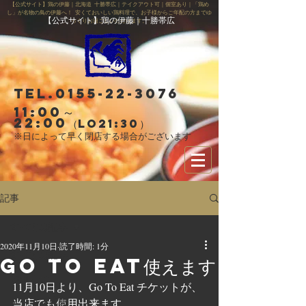
【公式サイト】鶏の伊藤｜北海道 十勝帯広｜テイクアウト可｜個室あり｜「鶏め
し」が名物の鳥の伊藤へ！ 安くておいしい鶏料理で、お子様からご年配の方までゆ
【公式サイト】鶏の伊藤｜十勝帯広
っくりお過ごしいただけます。
Tel.0155-22-3076
11:00～
22:00
（LO21:30）
※日によって早く閉店する場合がございます
記事
すべての記事
2020年11月10日
読了時間: 1分
すべての記事
Go To Eat使えます
お知らせ
11月10日より、Go To Eat チケットが、
スタッフ募集
当店でも使用出来ます