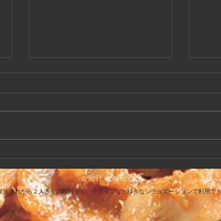
7/
改装中は画像の3社ではデリ
バリー可能です！
© 2017 TORI NO ITO
 家族連れから２人きりの旅行まで、ドライブなど様々なシチュエーションで利用で