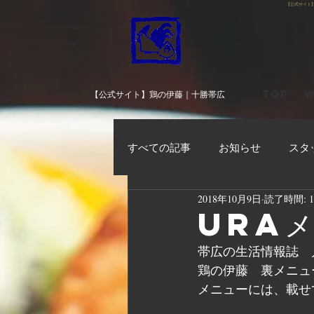
【公式サイト
TOP
W
【公式サイト】鶏の伊藤｜十勝帯広
すべての記事
お知らせ
スタ
2018年10月9日
読了時間: 
URAメ
帯広の生活情報誌　
鶏の伊藤　裏メニュ
メニューには、載せ