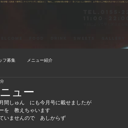
】鶏の伊藤｜北海道 十勝帯広｜テイクアウト可｜個室あり｜「鶏めし」が名物の鳥の伊藤へ！ 安くておいしい鶏料理で、お子様からご年配の方までゆっくりお過ごし
Tel.0155-2
11:00～22:0
※日によって早く閉店する
ELCOME
FOOD
DRINK
SWEETS
GALLERY
ッフ募集
メニュー紹介
1分
ニュー
月間しゅん　にも今月号に載せましたが
ーを　教えちゃいます
ていませんので　あしからず