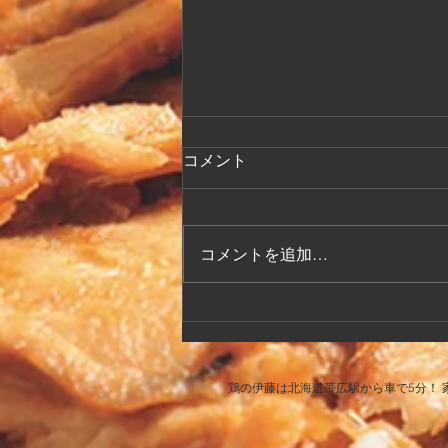
改装工事中のFAX注文につ
コメント
いて
2026.6.22〜2026.8中旬まで 厨房の
改装工事を行なっております。
コメントを追加…
つきましては、FAXでのご注文の
受注が確認できづらくなっており
ます。 ご注文はに関しましては
お電話にてお願い致します。
鶏の伊藤は北海道帯広駅から車で5分！