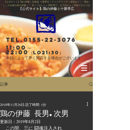
【公式サイト】鶏の伊藤｜北海道 十勝帯広｜テイクアウト可｜個室あり｜「鶏め
し」が名物の鳥の伊藤へ！ 安くておいしい鶏料理で、お子様からご年配の方までゆ
【公式サイト】鶏の伊藤｜十勝帯広
っくりお過ごしいただけます。
Tel.0155-22-3076
11:00～
22:00
（LO21:30）
※日によって早く閉店する場合がございます
記事
すべての記事
2018年11月26日
読了時間: 1分
すべての記事
鶏の伊藤 長男.次男
お知らせ
更新日：
2019年8月2日
この間、兄に 闘魂注入され
スタッフ募集